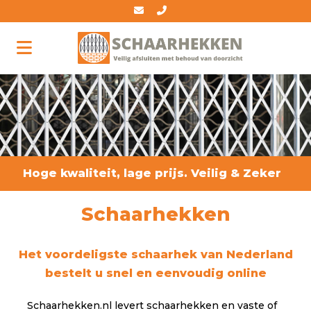
Hoge kwaliteit, lage prijs. Veilig & Zeker
Schaarhekken
Het voordeligste schaarhek van Nederland
bestelt u snel en eenvoudig online
Schaarhekken.nl levert schaarhekken en vaste of