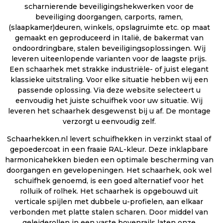
scharnierende beveiligingshekwerken voor de
beveiliging doorgangen, carports, ramen,
(slaapkamer)deuren, winkels, opslagruimte etc. op maat
gemaakt en geproduceerd in Italië, de bakermat van
ondoordringbare, stalen beveiligingsoplossingen. Wij
leveren uiteenlopende varianten voor de laagste prijs.
Een schaarhek met strakke industriële- of juist elegant
klassieke uitstraling. Voor elke situatie hebben wij een
passende oplossing. Via deze website selecteert u
eenvoudig het juiste schuifhek voor uw situatie. Wij
leveren het schaarhek desgewenst bij u af. De montage
verzorgt u eenvoudig zelf.
Schaarhekken.nl levert schuifhekken in verzinkt staal of
gepoedercoat in een fraaie RAL-kleur. Deze inklapbare
harmonicahekken bieden een optimale bescherming van
doorgangen en gevelopeningen. Het schaarhek, ook wel
schuifhek genoemd, is een goed alternatief voor het
rolluik of rolhek. Het schaarhek is opgebouwd uit
verticale spijlen met dubbele u-profielen, aan elkaar
verbonden met platte stalen scharen. Door middel van
geleiderollen in een vaste bovenrails laten onze