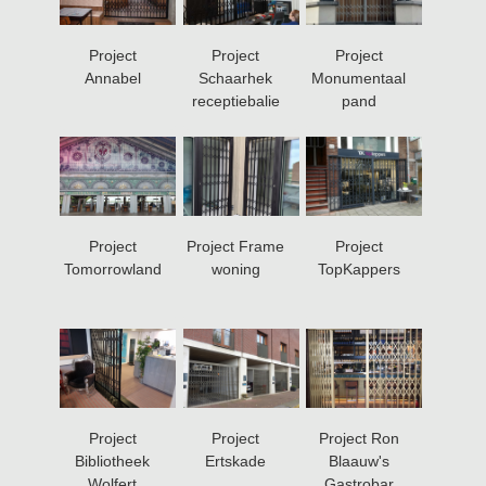
Project
Project
Project
Annabel
Schaarhek
Monumentaal
receptiebalie
pand
Project
Project Frame
Project
Tomorrowland
woning
TopKappers
Project
Project
Project Ron
Bibliotheek
Ertskade
Blaauw's
Wolfert
Gastrobar