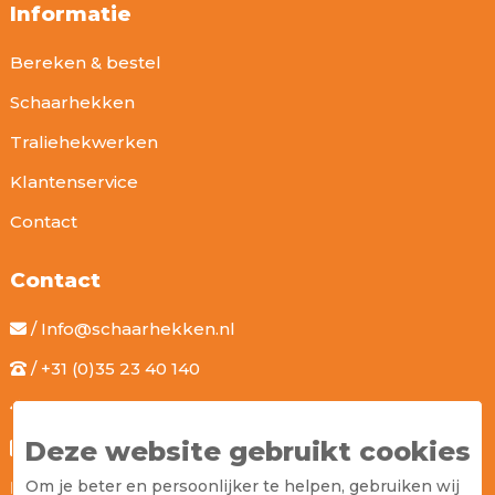
Informatie
Bereken & bestel
Schaarhekken
Traliehekwerken
Klantenservice
Contact
Contact
/ Info@schaarhekken.nl
/ +31 (0)35 23 40 140
/ Zwaluwenweg 22, 3762 VC Soest
Deze website gebruikt cookies
/ Algemene voorwaarden
Om je beter en persoonlijker te helpen, gebruiken wij
/ Cookies